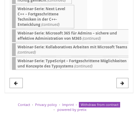
richtig gemacht
Webinar-Serie: Next Level
C++ – Fortgeschrittene
Techniken in der C++-
Entwicklung
(continued)
Webinar-Serie: Microsoft 365 für Admins – sichere und
effektive Administration von M365
(continued)
Webinar-Serie: Kollaboratives Arbeiten mit Microsoft Teams
(continued)
Webinar-Serie: TypeScript – Fortgeschrittene Möglichkeiten
und Konzepte des Typsystems
(continued)
Contact
Privacy policy
Imprint
Withdraw from contract
powered by pretix