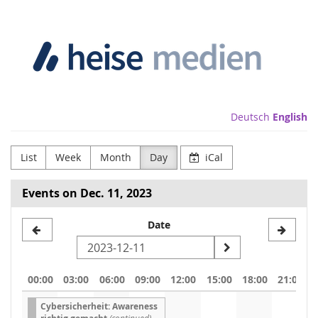
Skip to
Heise
main
content
Medien
GmbH
&
Deutsch
English
Co.
List
Week
Month
Day
iCal
KG
Events on Dec. 11, 2023
Select
Date
a
date
00:00
03:00
06:00
09:00
12:00
15:00
18:00
21:00
to
Cybersicherheit: Awareness
display
(continued)