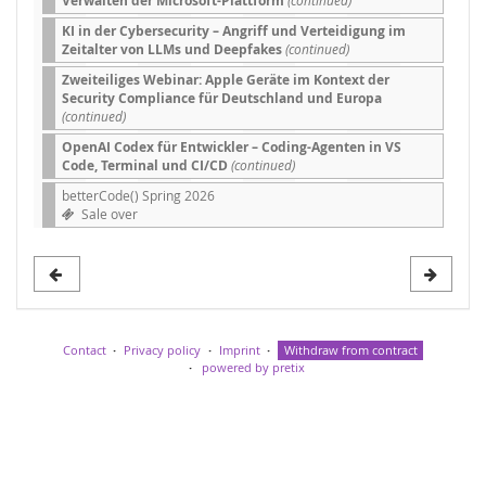
Verwalten der Microsoft-Plattform
KI in der Cybersecurity – Angriff und Verteidigung im
Zeitalter von LLMs und Deepfakes
(continued)
Zweiteiliges Webinar: Apple Geräte im Kontext der
Security Compliance für Deutschland und Europa
(continued)
OpenAI Codex für Entwickler – Coding-Agenten in VS
Code, Terminal und CI/CD
(continued)
betterCode() Spring 2026
Sale over
Contact
Privacy policy
Imprint
Withdraw from contract
powered by pretix