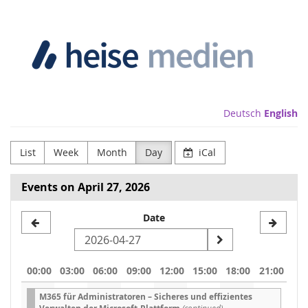
Skip to
Heise
main
content
Medien
GmbH
&
Deutsch
English
Co.
List
Week
Month
Day
iCal
KG
Events on April 27, 2026
Select
Date
a
date
00:00
03:00
06:00
09:00
12:00
15:00
18:00
21:00
to
M365 für Administratoren – Sicheres und effizientes
display
(continued)