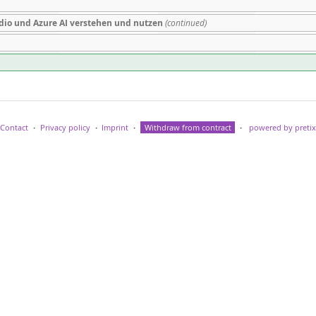
udio und Azure AI verstehen und nutzen
(continued)
Contact
Privacy policy
Imprint
Withdraw from contract
powered by pretix