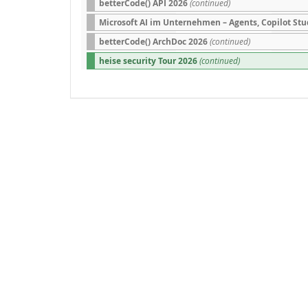
betterCode() API 2026
(continued)
Microsoft AI im Unternehmen – Agents, Copilot St
betterCode() ArchDoc 2026
(continued)
heise security Tour 2026
(continued)