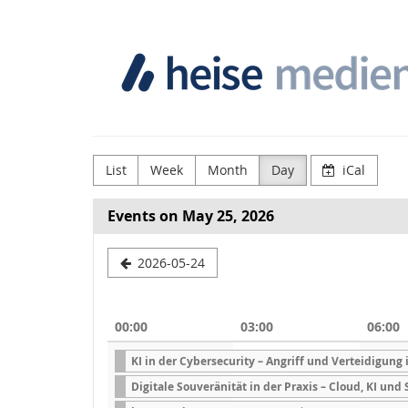
Skip to
Heise
main
content
Medien
GmbH
&
Co.
List
Week
Month
Day
iCal
KG
Events on May 25, 2026
Select
2026-05-24
a
date
00:00
03:00
06:00
to
KI in der Cybersecurity – Angriff und Verteidigun
display
Digitale Souveränität in der Praxis – Cloud, KI und