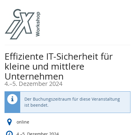
Zum
Haupt-
Inhalt
springen
Effiziente IT-Sicherheit für
kleine und mittlere
Unternehmen
bis
4.
–
5. Dezember 2024
Der Buchungszeitraum für diese Veranstaltung
ist beendet.
online
bis
4.
–
5. Dezember 2024