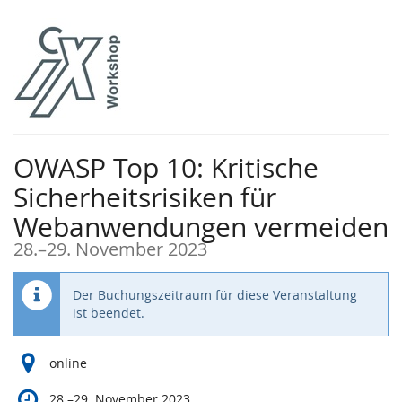
Zum
Haupt-
Inhalt
springen
OWASP Top 10: Kritische
Sicherheitsrisiken für
Webanwendungen vermeiden
bis
28.
–
29. November 2023
Der Buchungszeitraum für diese Veranstaltung
ist beendet.
online
bis
28.
–
29. November 2023