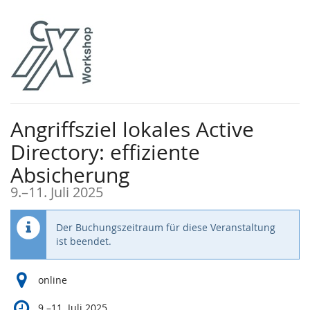
Zum
Haupt-
Inhalt
springen
Angriffsziel lokales Active
Directory: effiziente
Absicherung
bis
9.
–
11. Juli 2025
Der Buchungszeitraum für diese Veranstaltung
ist beendet.
online
bis
9.
–
11. Juli 2025