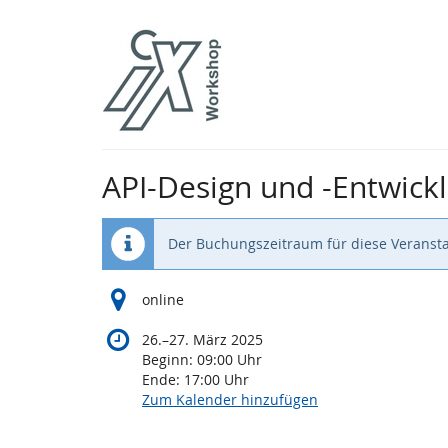
Zum
Haupt-
Inhalt
springen
API-Design und -Entwic
Der Buchungszeitraum für diese Veransta
online
bis
26.
–
27. März 2025
Beginn:
09:00
Uhr
Ende:
17:00
Uhr
Zum Kalender hinzufügen
Produkte