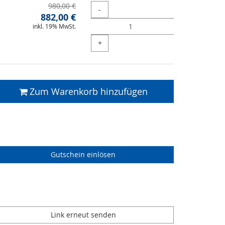
Ursprünglicher
980,00 €
Menge
-
Neuer
Preis:
882,00 €
inkl. 19% MwSt.
Preis:
+
Zum Warenkorb hinzufügen
Gutschein einlösen
Link erneut senden