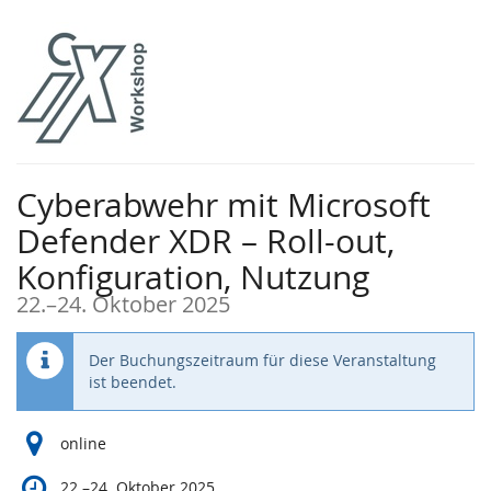
Zum
Haupt-
Inhalt
springen
Cyberabwehr mit Microsoft
Defender XDR – Roll-out,
Konfiguration, Nutzung
bis
22.
–
24. Oktober 2025
Der Buchungszeitraum für diese Veranstaltung
ist beendet.
online
bis
22.
–
24. Oktober 2025