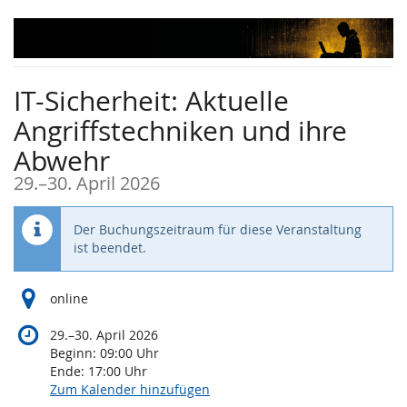
Zum
Haupt-
Inhalt
springen
IT-Sicherheit: Aktuelle
Angriffstechniken und ihre
Abwehr
bis
29.
–
30. April 2026
Der Buchungszeitraum für diese Veranstaltung
ist beendet.
online
bis
29.
–
30. April 2026
Beginn:
09:00
Uhr
Ende:
17:00
Uhr
Zum Kalender hinzufügen