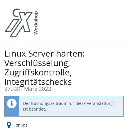
Zum
Haupt-
Inhalt
springen
Linux Server härten:
Verschlüsselung,
Zugriffskontrolle,
Integritätschecks
bis
27.
–
31. März 2023
Der Buchungszeitraum für diese Veranstaltung
ist beendet.
online