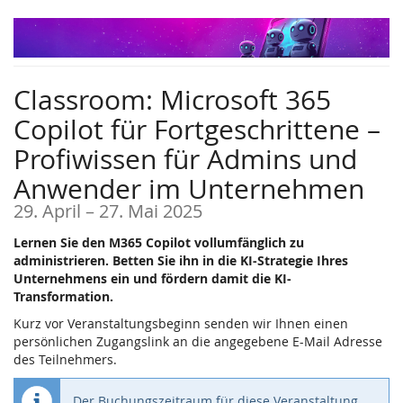
Zum
Haupt-
Inhalt
springen
Classroom: Microsoft 365
Copilot für Fortgeschrittene –
Profiwissen für Admins und
Anwender im Unternehmen
bis
29. April
–
27. Mai 2025
Lernen Sie den M365 Copilot vollumfänglich zu
administrieren. Betten Sie ihn in die KI-Strategie Ihres
Unternehmens ein und fördern damit die KI-
Transformation.
Kurz vor Veranstaltungsbeginn senden wir Ihnen einen
persönlichen Zugangslink an die angegebene E-Mail Adresse
des Teilnehmers.
Der Buchungszeitraum für diese Veranstaltung