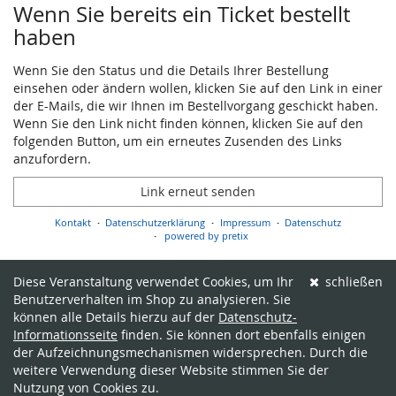
Wenn Sie bereits ein Ticket bestellt
haben
Wenn Sie den Status und die Details Ihrer Bestellung
einsehen oder ändern wollen, klicken Sie auf den Link in einer
der E-Mails, die wir Ihnen im Bestellvorgang geschickt haben.
Wenn Sie den Link nicht finden können, klicken Sie auf den
folgenden Button, um ein erneutes Zusenden des Links
anzufordern.
Link erneut senden
Kontakt
Datenschutzerklärung
Impressum
Datenschutz
powered by pretix
Diese Veranstaltung verwendet Cookies, um Ihr
schließen
Benutzerverhalten im Shop zu analysieren. Sie
können alle Details hierzu auf der
Datenschutz-
Informationsseite
finden. Sie können dort ebenfalls einigen
der Aufzeichnungsmechanismen widersprechen. Durch die
weitere Verwendung dieser Website stimmen Sie der
Nutzung von Cookies zu.