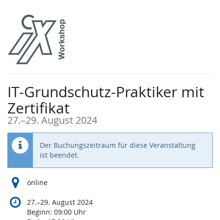
Zum
Haupt-
Inhalt
springen
IT-Grundschutz-Praktiker mit
Zertifikat
bis
27.
–
29. August 2024
Der Buchungszeitraum für diese Veranstaltung
ist beendet.
online
bis
27.
–
29. August 2024
Beginn:
09:00
Uhr