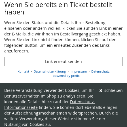
Wenn Sie bereits ein Ticket bestellt
haben
Wenn Sie den Status und die Details Ihrer Bestellung
einsehen oder ändern wollen, klicken Sie auf den Link in einer
der E-Mails, die wir Ihnen im Bestellvorgang geschickt haben.
Wenn Sie den Link nicht finden können, klicken Sie auf den
folgenden Button, um ein erneutes Zusenden des Links
anzufordern.
Link erneut senden
Kontakt
Datenschutzerklärung
Impressum
Datenschutz
powered by pretix
Diese Veranstaltung verwendet Cookies, um Ihr
schließen
Benutzerverhalten im Shop zu analysieren. Sie
können alle Details hierzu auf der
Datenschutz-
Informationsseite
finden. Sie können dort ebenfalls einigen
der Aufzeichnungsmechanismen widersprechen. Durch die
weitere Verwendung dieser Website stimmen Sie der
Nutzung von Cookies zu.