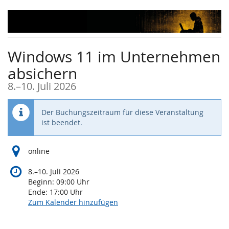
Zum
Haupt-
Inhalt
springen
Windows 11 im Unternehmen
absichern
bis
8.
–
10. Juli 2026
Der Buchungszeitraum für diese Veranstaltung
ist beendet.
online
bis
8.
–
10. Juli 2026
Beginn:
09:00
Uhr
Ende:
17:00
Uhr
Zum Kalender hinzufügen
Produkte