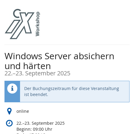
Zum
Haupt-
Inhalt
springen
Windows Server absichern
und härten
bis
22.
–
23. September 2025
Der Buchungszeitraum für diese Veranstaltung
ist beendet.
online
bis
22.
–
23. September 2025
Beginn:
09:00
Uhr