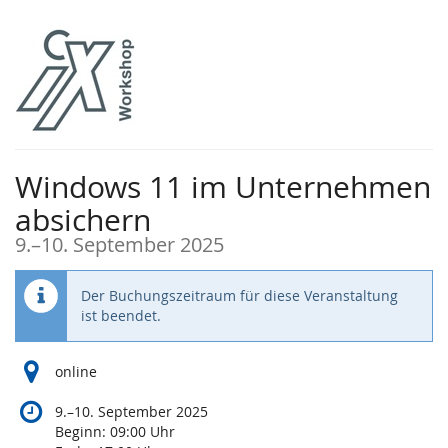
Zum
Haupt-
Inhalt
springen
Windows 11 im Unternehmen
absichern
bis
9.
–
10. September 2025
Der Buchungszeitraum für diese Veranstaltung
ist beendet.
online
bis
9.
–
10. September 2025
Beginn:
09:00
Uhr